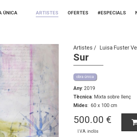
A ÚNICA
ARTISTES
OFERTES
#ESPECIALS
Artistes
Luisa Fuster V
Sur
obra única
Any
: 2019
Tècnica
: Mixta sobre llenç
Mides
: 60 x 100 cm
500.00
€
I.V.A. inclòs