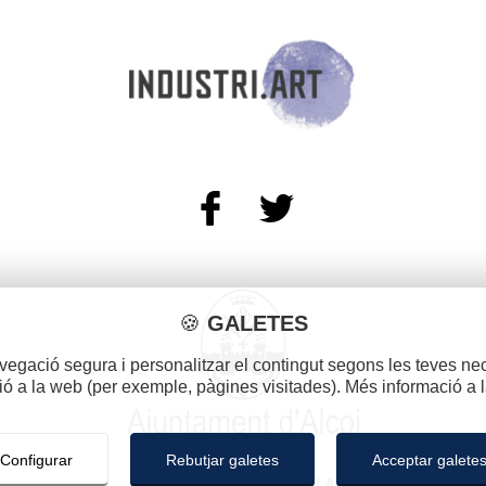
🍪
GALETES
avegació segura i personalitzar el contingut segons les teves nec
ió a la web (per exemple, pàgines visitades). Més informació a 
Configurar
Rebutjar galetes
Acceptar galete
©2020 - 2026 INDUSTRI.ART