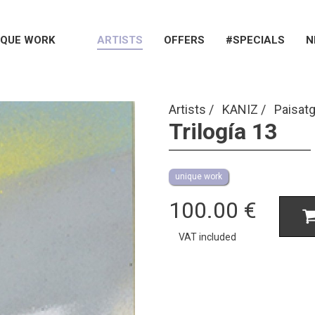
IQUE WORK
ARTISTS
OFFERS
#SPECIALS
N
Artists
KANIZ
Paisatg
Trilogía 13
unique work
100.00
€
VAT included