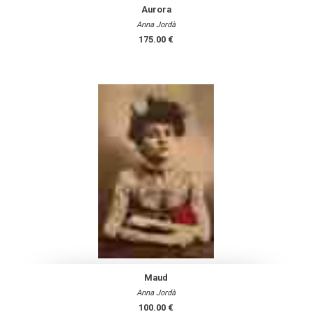
Aurora
Anna Jordà
175.00 €
Maud
Anna Jordà
100.00 €