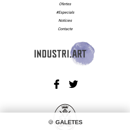
Ofertes
#Especials
Notícies
Contacte
🍪
GALETES