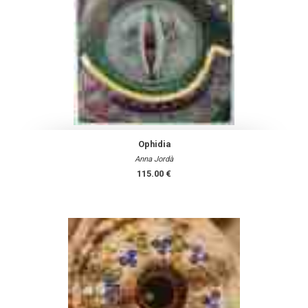
Ophidia
Anna Jordà
115.00 €