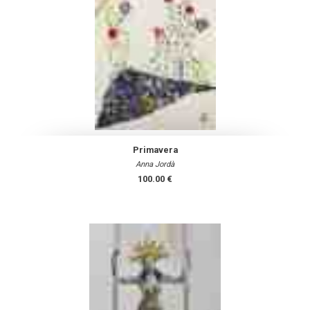
Primavera
Anna Jordà
100.00 €