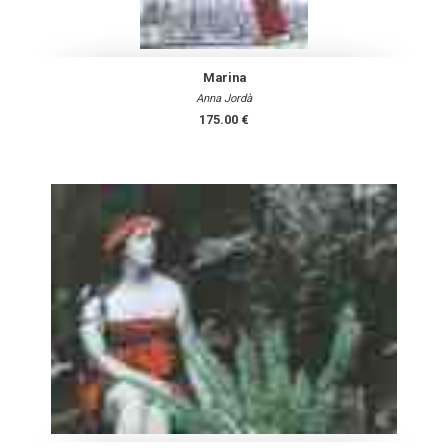
Marina
Anna Jordà
175.00 €