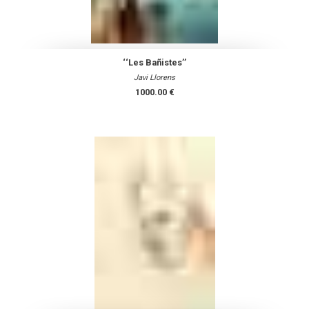
‘‘Les Bañistes’’
Javi Llorens
1000.00 €