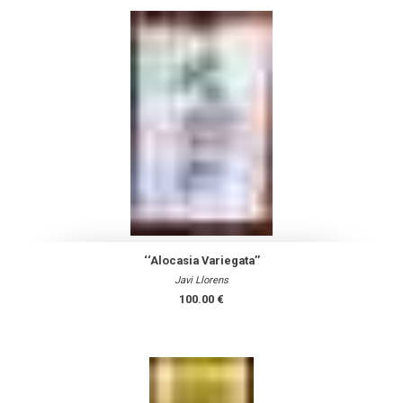
‘‘Alocasia Variegata’’
Javi Llorens
100.00 €