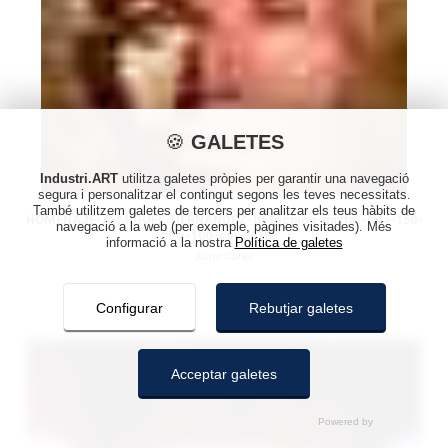
🍪
GALETES
Industri.ART
utilitza galetes pròpies per garantir una navegació
segura i personalitzar el contingut segons les teves necessitats.
També utilitzem galetes de tercers per analitzar els teus hàbits de
HOMENAJE-A-MIGUEL-HERNANDEZ-II-Tecnica-mixta--tela-150-
navegació a la web (per exemple, pàgines visitades). Més
x-100-cm-2016
informació a la nostra
Política de galetes
Ximo Canet
Configurar
Rebutjar galetes
Acceptar galetes
GALETES