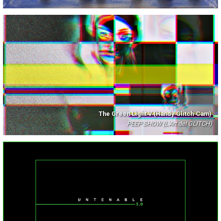
The Green Light V (Handy·Glitch·Cam)
PEEP SHOW (L'Art del GLITCH)