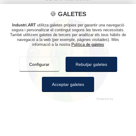
🍪
GALETES
Industri.ART
utilitza galetes pròpies per garantir una navegació
segura i personalitzar el contingut segons les teves necessitats.
També utilitzem galetes de tercers per analitzar els teus hàbits de
navegació a la web (per exemple, pàgines visitades). Més
informació a la nostra
Política de galetes
Configurar
Rebutjar galetes
Acceptar galetes
GALETES
Nova edició d' #ESPECIALS dedicada a les
Ací pots configurar les galetes. En prémer “Desa la configuració”
artistes de la plataforma
es guardarà la configuració de galetes que hages realitzat. Si no
has seleccionat cap opció, prémer aquest botó equivaldrà a
27/02/2023
rebutjar totes les galetes, de la mateixa manera que prement
A INDUSTRI.ART podem trobar una exposició
“Rebutjar galetes”. Pots acceptar-les totes prement “Acceptar
virtual anomenada "PLURAL" que,