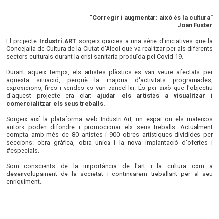
"Corregir i augmentar: això és la cultura"
Joan Fuster
El projecte
Industri.ART
sorgeix gràcies a una sèrie d'iniciatives que la
Concejalia de Cultura de la Ciutat d'Alcoi que va realitzar per als diferents
sectors culturals durant la crisi sanitària produïda pel Covid-19.
Durant aqueix temps, els artistes plàstics es van veure afectats per
aquesta situació, perquè la majoria d'activitats programades,
exposicions, fires i vendes es van cancel·lar. És per això que l'objectiu
d'aquest projecte era clar:
ajudar els artistes a visualitzar i
comercialitzar els seus treballs.
Sorgeix així la plataforma web Industri.Art, un espai on els mateixos
autors poden difondre i promocionar els seus treballs. Actualment
compta amb més de 80 artistes i 900 obres artístiques dividides per
seccions: obra gràfica, obra única i la nova implantació d'ofertes i
#especials.
Som conscients de la importància de l'art i la cultura com a
desenvolupament de la societat i continuarem treballant per al seu
enriquiment.