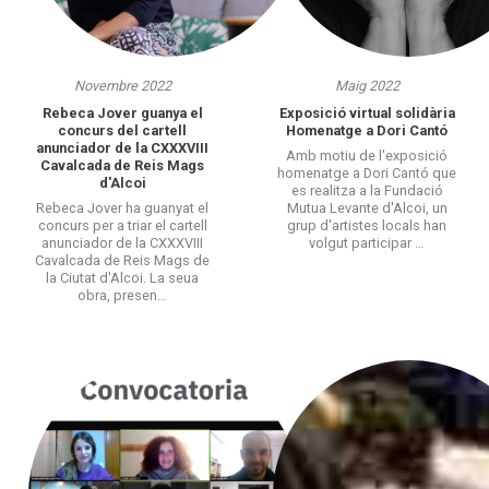
Novembre 2022
Maig 2022
Rebeca Jover guanya el
Exposició virtual solidària
concurs del cartell
Homenatge a Dori Cantó
anunciador de la CXXXVIII
Amb motiu de l'exposició
Cavalcada de Reis Mags
homenatge a Dori Cantó que
d'Alcoi
es realitza a la Fundació
Rebeca Jover ha guanyat el
Mutua Levante d'Alcoi, un
concurs per a triar el cartell
grup d'artistes locals han
anunciador de la CXXXVIII
volgut participar …
Cavalcada de Reis Mags de
la Ciutat d'Alcoi. La seua
obra, presen…