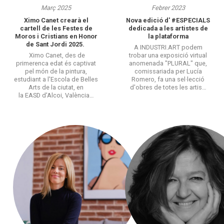
Març 2025
Febrer 2023
Ximo Canet crearà el
Nova edició d' #ESPECIALS
cartell de les Festes de
dedicada a les artistes de
Moros i Cristians en Honor
la plataforma
de Sant Jordi 2025.
A INDUSTRI.ART podem
Ximo Canet, des de
trobar una exposició virtual
primerenca edat és captivat
anomenada "PLURAL" que,
pel món de la pintura,
comissariada per Lucía
estudiant a l'Escola de Belles
Romero, fa una sel·lecció
Arts de la ciutat, en
d'obres de totes les artis…
la EASD d'Alcoi, València…