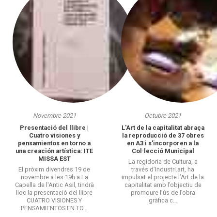
Novembre 2021
Octubre 2021
Presentació del llibre |
L'Art de la capitalitat abraça
Cuatro visiones y
la reproducció de 37 obres
pensamientos en torno a
en A3 i s'incorporen a la
una creación artística: ITE
Col·lecció Municipal
MISSA EST
La regidoria de Cultura, a
El pròxim divendres 19 de
través d’Industri.art, ha
novembre a les 19h a La
impulsat el projecte l’Art de la
Capella de l'Antic Asil, tindrà
capitalitat amb l’objectiu de
lloc la presentació del llibre
promoure l’ús de l’obra
CUATRO VISIONES Y
gràfica c…
PENSAMIENTOS EN TO…