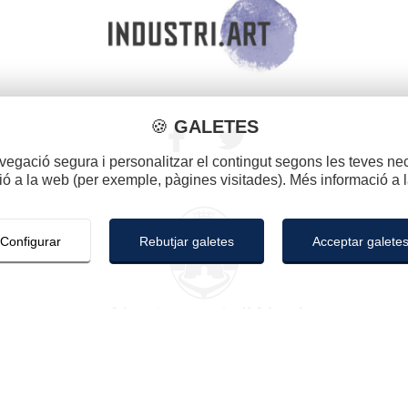
🍪
GALETES
avegació segura i personalitzar el contingut segons les teves nec
ió a la web (per exemple, pàgines visitades). Més informació a 
Configurar
Rebutjar galetes
Acceptar galete
GALETES
iguració” es guardarà la configuració de galetes que hages reali
 de la mateixa manera que prement “Rebutjar galetes”. Pots accep
©2020 - 2026 INDUSTRI.ART
ues