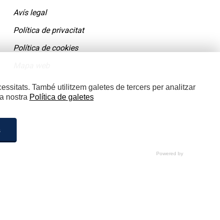
Avís legal
Política de privacitat
Política de cookies
Mapa web
essitats. També utilitzem galetes de tercers per analitzar
la nostra
Política de galetes
s
tzat. Si no has seleccionat cap opció, prémer aquest botó
tar-les totes prement “Acceptar galetes”.
Desactivades