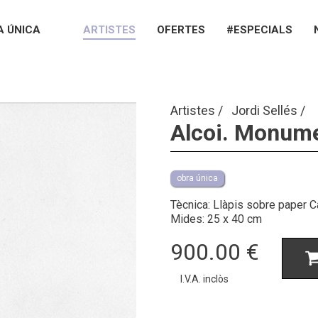
A ÚNICA
ARTISTES
OFERTES
#ESPECIALS
Artistes
Jordi Sellés
Alcoi. Monume
obra única
Tècnica: Llàpis sobre paper C
Mides: 25 x 40 cm
900.00
€
I.V.A. inclòs