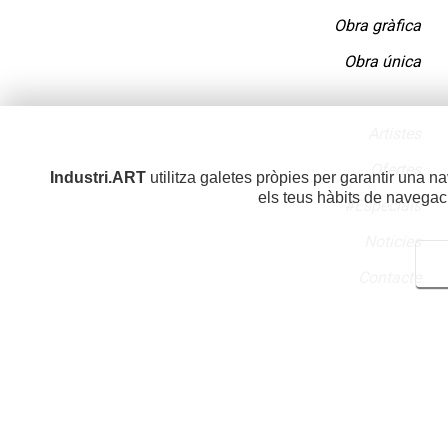
Obra gràfica
Obra única
Artistes
Ofertes
Industri.ART
utilitza galetes pròpies per garantir una n
els teus hàbits de navegac
#Especials
Notícies
Contacte
Ací pots configurar les galetes. En prémer “Desa la conf
equivaldrà a rebutjar totes les galetes,
Galetes tècniq