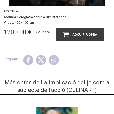
Any
: 2014
Tècnica
: Fotografía sobre al.lumini dibond
Mides
: 150 x 100 cm
1200.00
€
I.V.A. inclòs
ADQUIRIR OBRA
Compartir:
Més obres de La implicació del jo com a
subjecte de l’acció (CULINART)