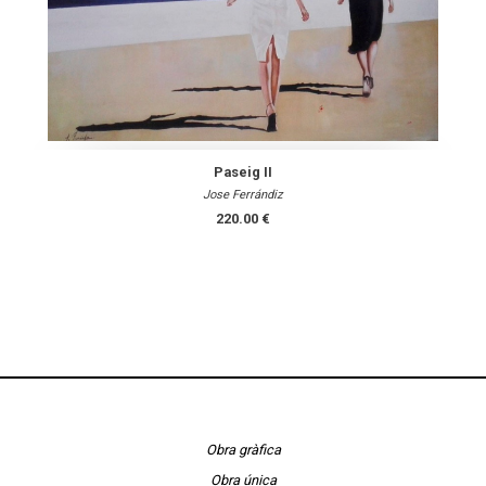
Paseig II
Jose Ferrándiz
220.00 €
Obra gràfica
Obra única