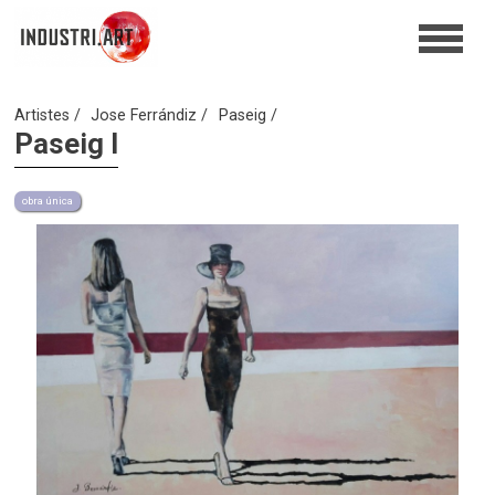
Artistes
Jose Ferrándiz
Paseig
Paseig I
obra única