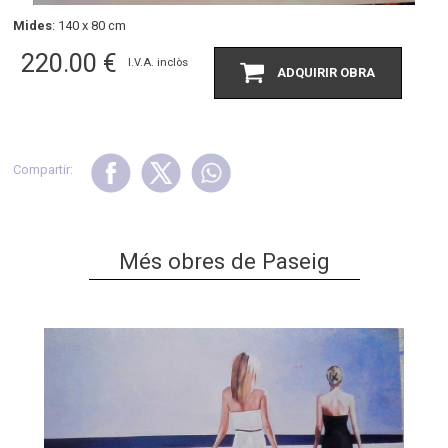
Mides
: 140 x 80 cm
220.00
€
I.V.A. inclòs
ADQUIRIR OBRA
Compartir:
Més obres de Paseig