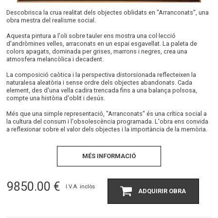
Descobrisca la crua realitat dels objectes oblidats en "Arranconats", una
obra mestra del realisme social.
Aquesta pintura a l'oli sobre tauler ens mostra una col·lecció
d'andròmines velles, arraconats en un espai esgavellat. La paleta de
colors apagats, dominada per grises, marrons i negres, crea una
atmosfera melancòlica i decadent.
La composició caòtica i la perspectiva distorsionada reflecteixen la
naturalesa aleatòria i sense ordre dels objectes abandonats. Cada
element, des d'una vella cadira trencada fins a una balança polsosa,
compte una història d'oblit i desús.
Més que una simple representació, "Arranconats" és una crítica social a
la cultura del consum i l'obsolescència programada. L'obra ens convida
a reflexionar sobre el valor dels objectes i la importància de la memòria.
MÉS INFORMACIÓ
9850.00
€
I.V.A. inclòs
ADQUIRIR OBRA