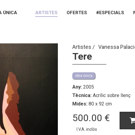
A ÚNICA
ARTISTES
OFERTES
#ESPECIALS
Artistes
Vanessa Palac
Tere
obra única
Any:
2005
Tècnica:
Acrílic sobre llenç
Mides:
80 x 92 cm
500.00
€
I.V.A. inclòs