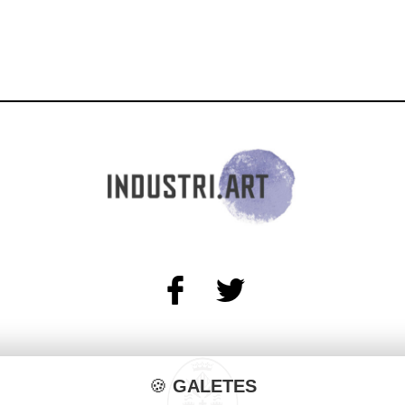
🍪
GALETES