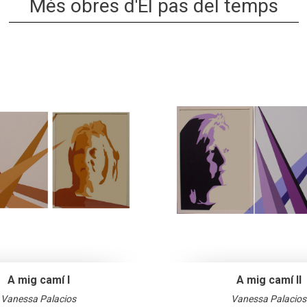
Més obres d'El pas del temps
A mig camí I
A mig camí II
Vanessa Palacios
Vanessa Palacios