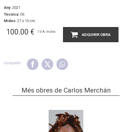
Any
: 2021
Tècnica
: Oli
Mides
: 27 x 15 cm
100.00
€
I.V.A. inclòs
ADQUIRIR OBRA
Compartir:
Més obres de Carlos Merchán