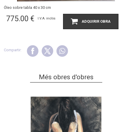
Óleo sobre tabla 40 x 30 cm
775.00
€
I.V.A. inclòs
ADQUIRIR OBRA
Compartir:
Més obres d'obres