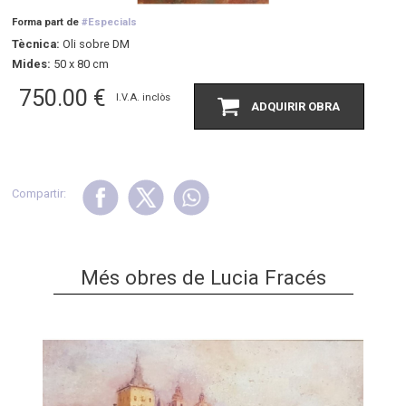
Forma part de
#Especials
Tècnica:
Oli sobre DM
Mides:
50 x 80 cm
750.00
€
I.V.A. inclòs
ADQUIRIR OBRA
Compartir:
Més obres de Lucia Fracés