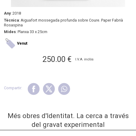
Any
: 2018
Tècnica
: Aiguafort mossegada profunda sobre Coure. Paper Fabrià
Rosaspina
Mides
: Planxa 33 x 25cm
Venut
250.00
€
I.V.A. inclòs
Compartir:
Més obres d'Identitat. La cerca a través
del gravat experimental